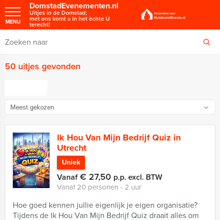
DomstadEvenementen.nl
Uitjes in de Domstad;
met ons komt u in het èchte U
MENU
terecht!
50 uitjes gevonden
FILTER
Ik Hou Van Mijn Bedrijf Quiz in
Utrecht
Uniek
€ 27,50
Vanaf
p.p. excl. BTW
Vanaf 20 personen ‐ 2 uur
Hoe goed kennen jullie eigenlijk je eigen organisatie?
Tijdens de Ik Hou Van Mijn Bedrijf Quiz draait alles om