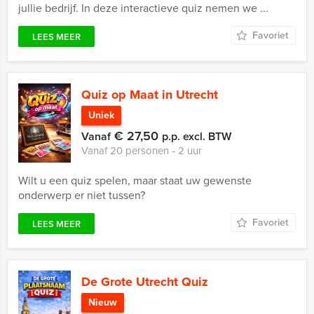
jullie bedrijf. In deze interactieve quiz nemen we ...
Favoriet
LEES MEER
Quiz op Maat in Utrecht
Uniek
€ 27,50
Vanaf
p.p. excl. BTW
Vanaf 20 personen ‐ 2 uur
Wilt u een quiz spelen, maar staat uw gewenste
onderwerp er niet tussen?
Favoriet
LEES MEER
De Grote Utrecht Quiz
Nieuw