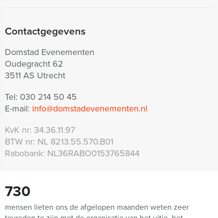
Contactgegevens
Domstad Evenementen
Oudegracht 62
3511 AS Utrecht
Tel:
030 214 50 45
E-mail:
info@domstadevenementen.nl
KvK nr:
34.36.11.97
BTW nr:
NL 8213.55.570.B01
Rabobank:
NL36RABO0153765844
730
mensen lieten ons de afgelopen maanden weten zeer
tevreden te zijn met de organisatie van het uitje, het