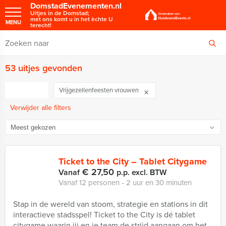
DomstadEvenementen.nl
Uitjes in de Domstad;
met ons komt u in het èchte U
MENU
terecht!
53 uitjes gevonden
FILTER
Vrijgezellenfeesten vrouwen
Verwijder alle filters
Ticket to the City – Tablet Citygame
€ 27,50
Vanaf
p.p. excl. BTW
Vanaf 12 personen ‐ 2 uur en 30 minuten
Stap in de wereld van stoom, strategie en stations in dit
interactieve stadsspel! Ticket to the City is dé tablet
citygame waarin jij en je team de strijd aangaan om het