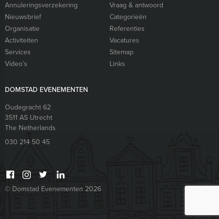
Annuleringsverzekering
Vraag & antwoord
Nieuwsbrief
Categorieën
Organisatie
Referenties
Activiteiten
Vacatures
Services
Sitemap
Video’s
Links
DOMSTAD EVENEMENTEN
Oudegracht 62
3511 AS
Utrecht
The Netherlands
030 214 50 45
© Domstad Evenementen 2026