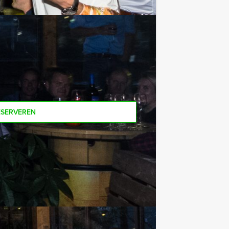
(excl. BTW) kunt u gebruikmaken van
zo komt u ook achteraf niet voor
en, kunt u ook gewoon voor minder
ESERVEREN