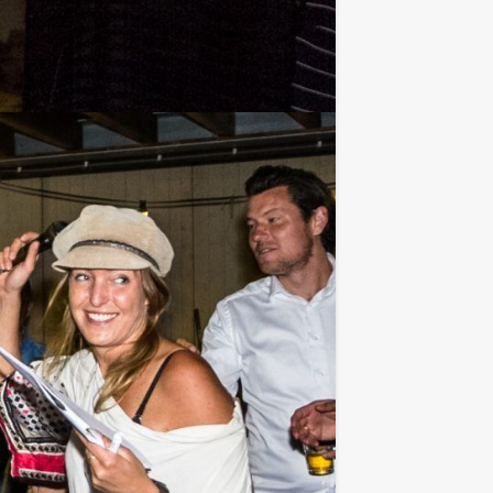
orden of met wie ze wel eens een
stie. Tijdens de quiz dient u in te
 te motiveren. Oei… ziet u zichzelf
 elkaar opgeteld en kunt u zich