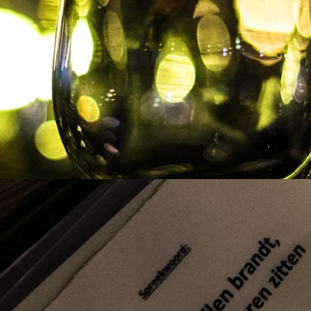
!
 uur en 30 minuten
e spectaculaire, gelijknamige spelshow presenteert Domstad Ev