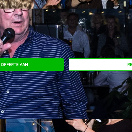
om uw drankje af te rekenen? Voor € 13,50 per persoon per uur 
rkt kunt genieten van bier, fris, huiswijn, koffie en thee. En... 
deelnemers? Als u bereid bent voor het minimale aantal te betal
 OFFERTE AAN
R