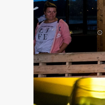
20 - 29 personen
€ 33,50 p.p.
30 - 39 personen
€ 29,50 p.p.
Vanaf 40 personen
€ 27,50 p.p.
De prijzen zijn exclusief BTW
Duur:
2 uur en 30 minuten
Aantal:
Minimaal 12 personen
i
Afhankelijk van de in overleg
gekozen locatie voor uw
arrangement kan een extra zaalhuur
worden berekend
Geheel vrijblijvend
VRAAG VRIJBLIJVEND OFFERTE AAN
RESERVEREN
Ik heb een vraag over dit uitje