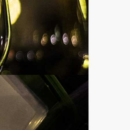
€ 29,50
Vanaf
p.p. excl. BTW
enementen: De alleskunner! in Utrecht