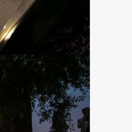
Voeg toe aan favorieten
€ 32,50
Vanaf
p.p. excl. BTW
nige mens. Wij nemen u mee voor een
Voeg toe aan favorieten