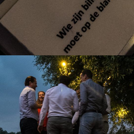
trecht
 uur
Domstad Evenementen is een puzzeltocht in Utrecht, voor de le
door de binnenstad.