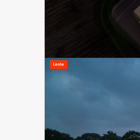
LEES MEER
Step Rally in U
Lente
Vanaf 12 personen ‐ 3
De Step Rally van 
gezellige steptour 
LEES MEER