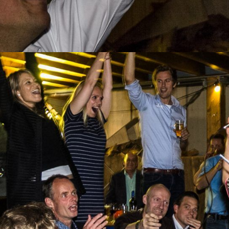
en sfeervolle ambiance. Weet u wat de anderen vroeger wilde w
et nou weet of niet.. het gaat sowieso onthuld worden!
ijsten hebben wij berekend hoe hoog u geklasseerd bent per kwe
t en daarna nodigt de quizmaster een team uit om hun antwoorden
it gegarandeerd!
 de wacht? Na afloop worden de behaalde punten razendsnel bij
treiking! Vergaart uw team eeuwige roem?
 tijdstip!