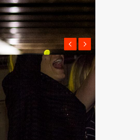
emers? De quiz bestaat uit meerdere
eregeld een muziekfragment ten