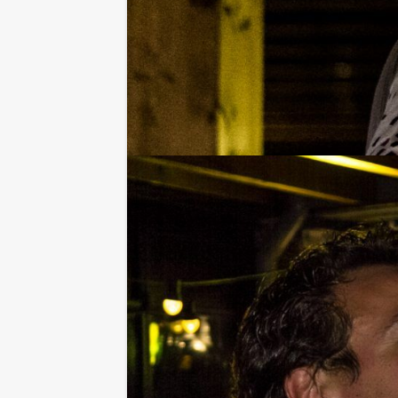
In twee- of drietallen gaat u de stri
rondes. We bouwen de show langzaam
Ronde 1 & 3
Wie kent wie echt goed? De quizmast