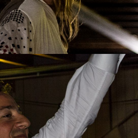
jd met elkaar aan. Welk team weet het meest van de overige deeln
 op naar een hoogtepunt!
er stelt diverse meerkeuzevragen en open vragen. We zullen g