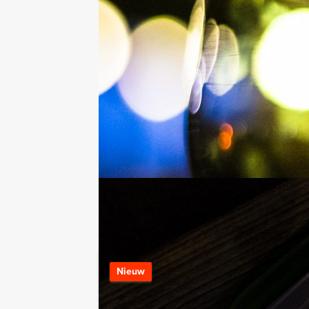
Hulp nodig bij het
kiezen?
030 214 50 45
Chat met Jeroen
Stuur ons een mailtje
Bel mij terug
Bekijk printbare versie
Combineer dit uitje met:
De Alleskunner
Nieuw
Vanaf 12 personen ‐ 2
Geïnspireerd door d