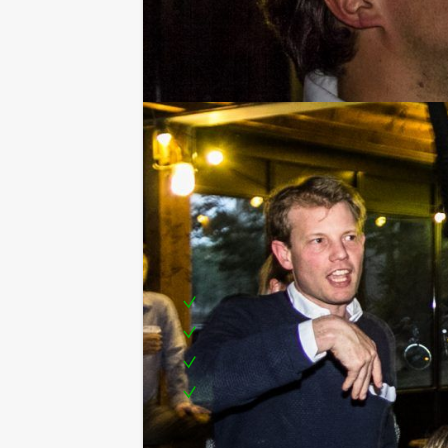
gehore brengen, wat zal leiden tot e
beschuitje zouden willen eten? Of u h
Ronde 2 & 4
Aan de hand van de vooraf ingevulde l
schatten hoe de groep ‘gerankt’ heef
hier maar eens uit te redden! Hilarite
Welk team sleept de meeste punten in
opmaken voor een feestelijke prijsui
Inclusief:
Quizmaster
Leuke prijs voor de winnaar
Toplocatie in centrum Utrecht
Te boeken op uw gewenste dag en
Tip!