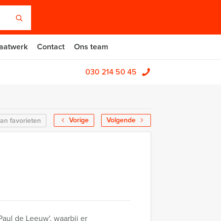
aatwerk
Contact
Ons team
030 214 50 45
Vorige
Volgende
an favorieten
aul de Leeuw', waarbij er