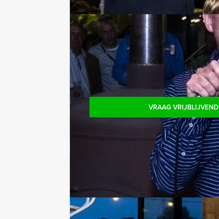
Niet telkens uw knip hoeven trekken 
het drankarrangement, waarbij u onbepe
verrassingen te staan!
Komt u niet aan het minimale aantal 
personen boeken!
VRAAG VRIJBLIJVEND
Jouw uitje
Prijs :
12 - 19 personen
€ 36,50 p.p.