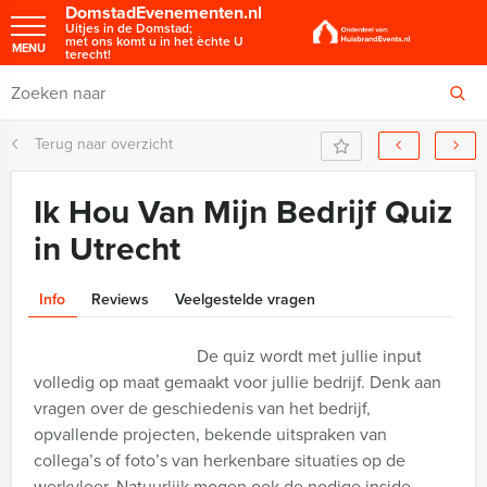
DomstadEvenementen.nl
Uitjes in de Domstad;
met ons komt u in het èchte U
MENU
terecht!
Terug naar overzicht
Ik Hou Van Mijn Bedrijf Quiz
in Utrecht
Info
Reviews
Veelgestelde vragen
De quiz wordt met jullie input
volledig op maat gemaakt voor jullie bedrijf. Denk aan
vragen over de geschiedenis van het bedrijf,
opvallende projecten, bekende uitspraken van
collega’s of foto’s van herkenbare situaties op de
werkvloer. Natuurlijk mogen ook de nodige inside