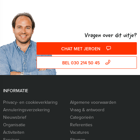
Vragen over dit uitje?
CHAT MET JEROEN
BEL 030 214 50 45
INFORMATIE
Privacy- en cookieverklaring
Algemene voorwaarden
Annuleringsverzekering
Vraag & antwoord
Nieuwsbrief
Categorieën
Organisatie
Referenties
Activiteiten
Vacatures
Services
Sitemap