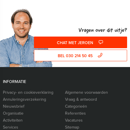
Vragen over dit uitje?
CHAT MET JEROEN
BEL 030 214 50 45
INFORMATIE
Privacy- en cookieverklaring
Algemene voorwaarden
Annuleringsverzekering
Vraag & antwoord
Nieuwsbrief
Categorieën
Organisatie
Referenties
Activiteiten
Vacatures
Services
Sitemap