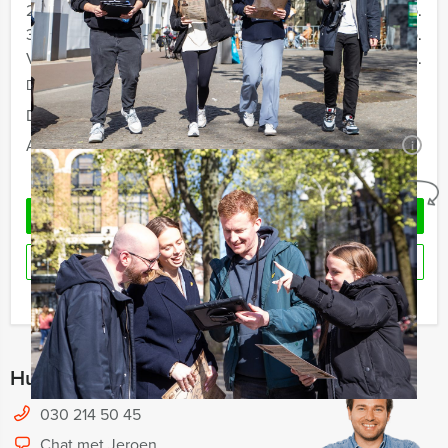
20 - 29 personen
€ 32,50 p.p.
30 - 39 personen
€ 29,50 p.p.
Vanaf 40 personen
€ 27,50 p.p.
De prijzen zijn exclusief BTW
Duur:
2 uur en 30 minuten
Aantal:
Minimaal 12 personen
i
Geheel vrijblijvend
VRAAG VRIJBLIJVEND OFFERTE AAN
RESERVEREN
Ik heb een vraag over dit uitje
Hulp nodig bij het kiezen?
030 214 50 45
Chat met Jeroen