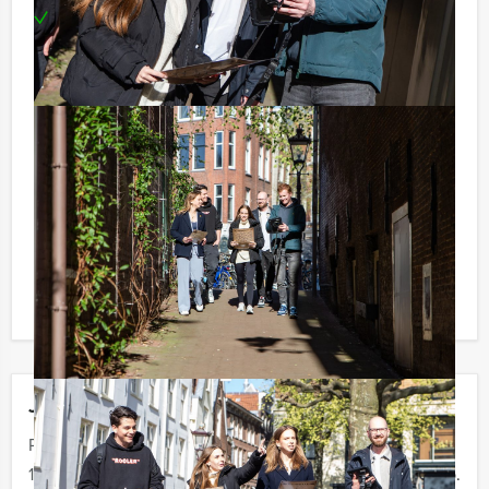
Te boeken op uw gewenste dag en tijdstip!
Tip:
Uiteraard is dit uitje uitstekend te combineren met een
heerlijke lunch vooraf of een uitgebreid diner na
afloop. U kunt dit spel ook combineren met andere
spelevenementen. Informeer naar de mogelijkheden!
Komt u niet aan het minimale aantal deelnemers voor
dit arrangement? Als u bereid bent voor het minimale
aantal te betalen, kunt u ook gewoon voor minder
personen boeken!
Jouw uitje
Prijs :
12 - 19 personen
€ 34,50 p.p.