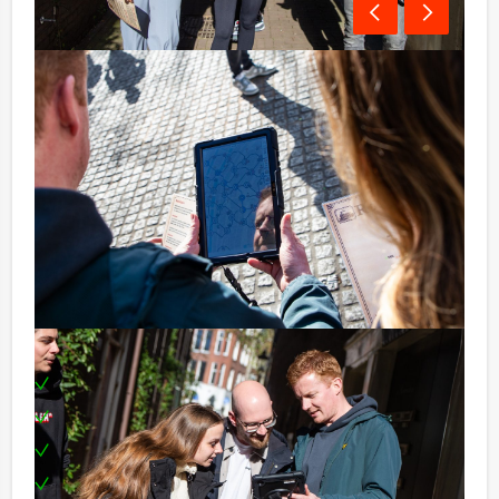
Om het allemaal nog iets interessanter te maken
hebben we ook enkele foto-opdrachten in het
programma verwerkt. Welk team creëert de meest
realistische ‘crime scene’ en welk team schiet de
meest ‘criminele’ teamfoto?
Kronen jullie je tot hét detective-team van de dag?
Onder het genot van een welverdiend drankje worden
de winnaars gehuldigd! Veel speur-plezier!
Inclusief:
Een tablet per team
Enthousiaste begeleiding
Een drankje
Een prijs voor het winnende team