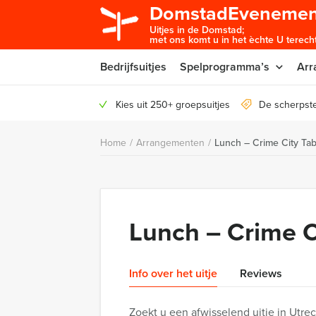
DomstadEvenemen
Uitjes in de Domstad;
met ons komt u in het èchte U terecht
Bedrijfsuitjes
Spelprogramma’s
Arr
Kies uit 250+ groepsuitjes
De scherpste
Home
/
Arrangementen
/
Lunch – Crime City Tab
Lunch – Crime C
Info over het uitje
Reviews
Zoekt u een afwisselend uitje in Utr