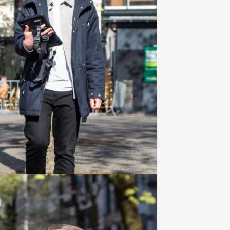
€ 64,50
Vanaf
p.p. excl. BTW
 hypermodern virtueel spel in
Voeg toe aan favorieten