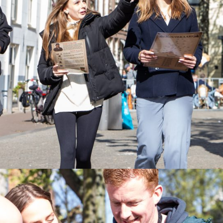
let Dinner Game Utrecht
 uur
ty Tablet Dinner game van Domstad Evenementen in Utrecht: een
heerlijk 3-gangen diner.