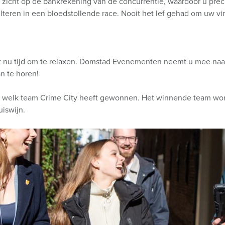
k zicht op de bankrekening van de concurrentie, waardoor u pr
sulteren in een bloedstollende race. Nooit het lef gehad om uw v
het nu tijd om te relaxen. Domstad Evenementen neemt u mee naa
an te horen!
welk team Crime City heeft gewonnen. Het winnende team wordt
uiswijn.