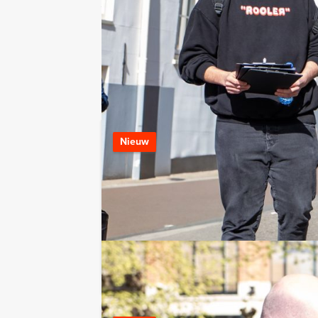
Bel mij terug
Bekijk printbare versie
Combineer dit uitje met:
Crime City Tab
Nieuw
Vanaf 12 personen ‐ 5
Ontdek de Crime Ci
combinatie met een 
LEES MEER