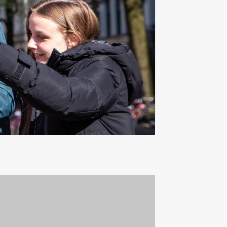
€ 27,50
Vanaf
p.p. excl. BTW
e van Domstad Evenementen. Ga met
Voeg toe aan favorieten