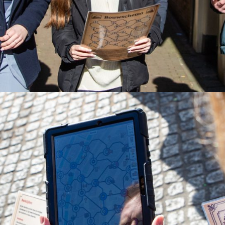
ijn
 tijdstip!