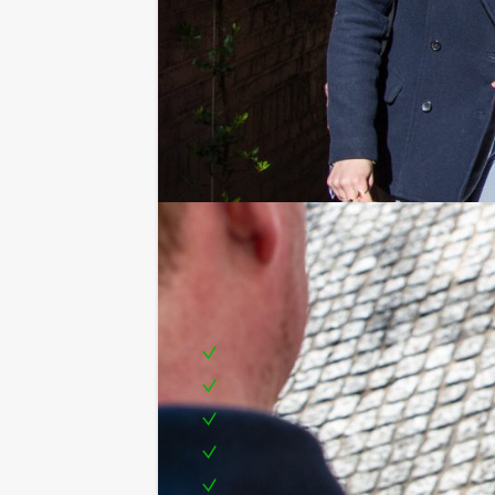
Inclusief:
Uitgebreide lunch naar keuze
Enthousiaste begeleiding
Tablets en portofoons
1 uur onbeperkt bier, fris en huisw
Te boeken op uw gewenste dag en