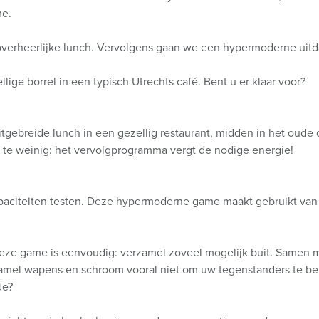
me.
verheerlijke lunch. Vervolgens gaan we een hypermoderne uitd
ige borrel in een typisch Utrechts café. Bent u er klaar voor?
ebreide lunch in een gezellig restaurant, midden in het oude c
et te weinig: het vervolgprogramma vergt de nodige energie!
paciteiten testen. Deze hypermoderne game maakt gebruikt van 
eze game is eenvoudig: verzamel zoveel mogelijk buit. Samen me
amel wapens en schroom vooral niet om uw tegenstanders te berov
de?