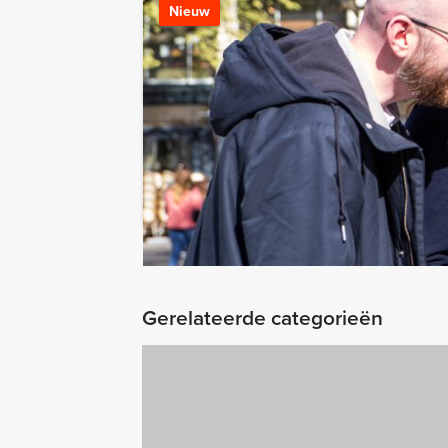
Crime City Tab
Nieuw
Vanaf 12 personen ‐ 2
Maak in Utrecht ke
tablets en portofoon
LEES MEER
Gerelateerde categorieën