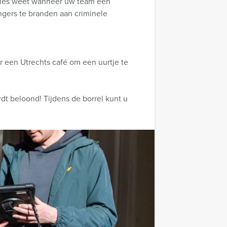
ecies weet wanneer uw team een
ingers te branden aan criminele
r een Utrechts café om een uurtje te
 beloond! Tijdens de borrel kunt u