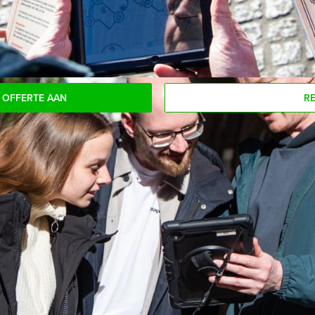
eelnemers voor dit dagarrangement? Als u bereid bent voor het 
n!
 OFFERTE AAN
R