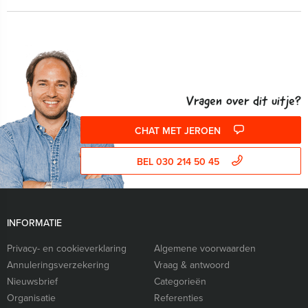
Vragen over dit uitje?
CHAT MET JEROEN
BEL 030 214 50 45
INFORMATIE
Privacy- en cookieverklaring
Algemene voorwaarden
Annuleringsverzekering
Vraag & antwoord
Nieuwsbrief
Categorieën
Organisatie
Referenties