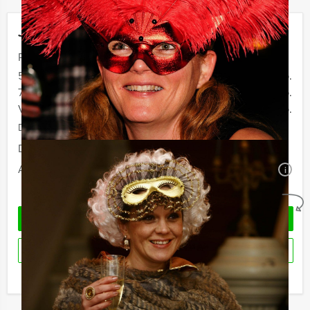
Jouw uitje
Prijs :
50 - 74 personen
€ 119,50 p.p.
75 - 99 personen
€ 112,50 p.p.
Vanaf 100 personen
€ 99,50 p.p.
De prijzen zijn exclusief BTW
Duur:
4 uur
Aantal:
Minimaal 50 personen
i
Geheel vrijblijvend
VRAAG VRIJBLIJVEND OFFERTE AAN
RESERVEREN
Ik heb een vraag over dit uitje