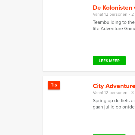
De Kolonisten 
Vanaf 12 personen ‐ 2
Teambuilding to the
life Adventure Game 
LEES MEER
City Adventure
Tip
Vanaf 12 personen ‐ 3
Spring op de fiets
gaan jullie op ontde