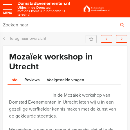
DomstadEvenementen.nl
Uitjes in de Domstad;
met ons komt u in het èchte U
MENU
terecht!
Terug naar overzicht
Mozaïek workshop in
Utrecht
Info
Reviews
Veelgestelde vragen
In de Mozaïek workshop van
Domstad Evenementen in Utrecht laten wij u in een
gezellige werfkelder kennis maken met de kunst van
de gekleurde steentjes.
Mozaïeken is een eeuwenoud ambacht, dat al in de