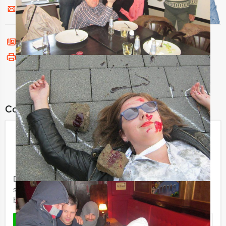
Stuur ons een mailtje
Bel mij terug
Bekijk printbare versie
Combineer dit uitje met:
GPS Step Speurtocht in Utrecht
€ 32,50
Vanaf
p.p. excl. BTW
Vanaf 12 personen ‐ 3 uur
De GPS Step Speurtocht van Domstad Evenementen is
sportief steppen door het centrum van Utrecht, met
behulp van een ultramoderne GPS ontvanger.
Favoriet
LEES MEER