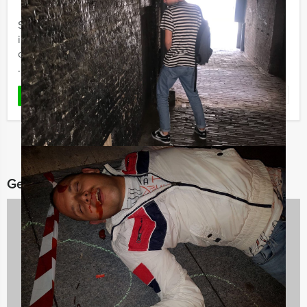
Stap in de wereld van stoom, strategie en stations in dit
interactieve stadsspel! Ticket to the City is dé tablet
citygame waarin jij en je team de strijd aangaan om het
...
Favoriet
LEES MEER
Gerelateerde categorieën
Avondarrangementen