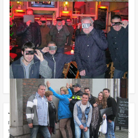
Uitgebreid diner in drie verschillende restaurants
Teambuilding
Een leuke prijs voor het winnende team
Te boeken op uw gewenste dag en tijdstip
Niet telkens uw knip hoeven trekken om uw drankje af
te rekenen? Voor € 13,50 per persoon per uur (excl.
BTW) kunt u gebruikmaken van het drankarrangement,
waarbij u onbeperkt kunt genieten van bier, fris,
huiswijn, koffie en thee. En…zo komt u ook achteraf
niet voor verrassingen te staan!
Jouw uitje
Prijs :
12 - 19 personen
€ 69,50 p.p.