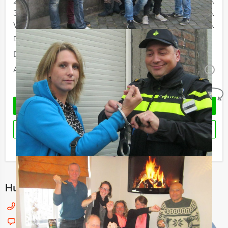
20 - 29 personen
€ 66,50 p.p.
30 - 39 personen
€ 64,50 p.p.
Vanaf 40 personen
€ 62,50 p.p.
De prijzen zijn exclusief BTW
Duur:
5 uur
Aantal:
Minimaal 12 personen
i
Geheel vrijblijvend
VRAAG VRIJBLIJVEND OFFERTE AAN
RESERVEREN
Ik heb een vraag over dit uitje
Hulp nodig bij het kiezen?
030 214 50 45
Chat met Jeroen