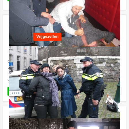
The Candyman vrijgezellenfeest in
Utrecht
Vrijgezellen
€ 22,50
Vanaf
p.p. excl. BTW
Vanaf 12 personen ‐ 3 uur
Op avontuur in Utrecht met superster The Candyman
van Domstad Evenementen. Hij steelt de show met
hilarische optredens en wint ieders hart met zijn
verschijning.
Favoriet
LEES MEER
Ticket to the City – Tablet Citygame
€ 27,50
Vanaf
p.p. excl. BTW
Vanaf 12 personen ‐ 2 uur en 30 minuten