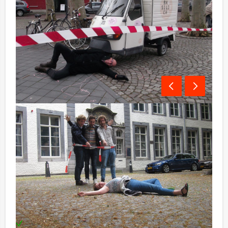
Programma-indicatie:
18.00 - 19.00 Diner voorgerecht / speluitleg
19.00 - 20.00 Flikken deel 1
20.00 - 21.00 Diner hoofdgerecht
21.00 - 22.00 Flikken deel 2
22.00 - 23:00 Dessert en prijsuitreiking
Inclusief:
Enthousiaste begeleiding