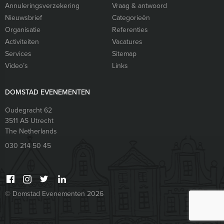
Annuleringsverzekering
Vraag & antwoord
Nieuwsbrief
Categorieën
Organisatie
Referenties
Activiteiten
Vacatures
Services
Sitemap
Video’s
Links
DOMSTAD EVENEMENTEN
Oudegracht 62
3511 AS
Utrecht
The Netherlands
030 214 50 45
© Domstad Evenementen 2026