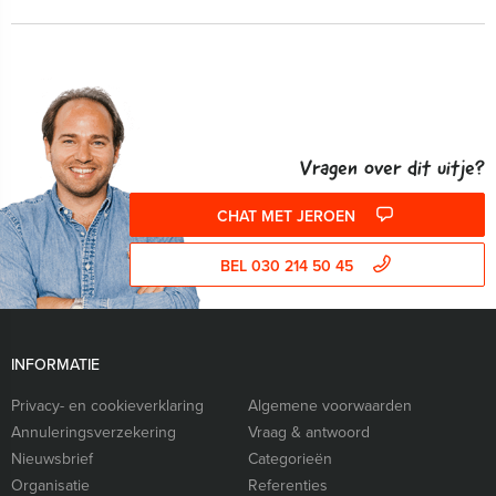
Vragen over dit uitje?
CHAT MET JEROEN
BEL 030 214 50 45
INFORMATIE
Privacy- en cookieverklaring
Algemene voorwaarden
Annuleringsverzekering
Vraag & antwoord
Nieuwsbrief
Categorieën
Organisatie
Referenties