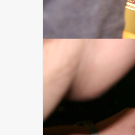
Waarom Niets is wat het lijkt din
Het doel is helder en (lijkt) gemakkel
Elk juist antwoord brengt je team dicht
Maak jij gebruik van de jokers om gee
Wie weet maken ze het verschil tusse
Dit alles in combinatie met een heerli