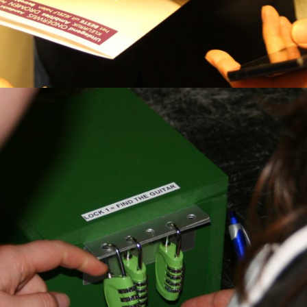
er kiezen?
ijk: verdien zoveel mogelijk geld door het oplossen van puzzels e
er bij de overwinning. Maar let op: foute antwoorden of een fracti
n geld te verliezen? Of ga je voor de grote groene box?
n winst en verlies…
jke 3-gangen diner!