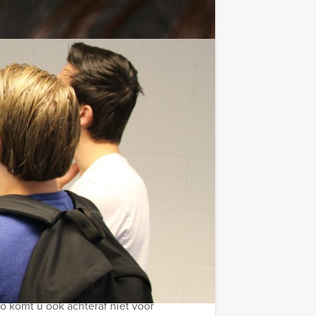
eerd hun samenwerking, communicatie
 app en hoogwaardig spelmateriaal
, elk team kan winnen!
 en onverwachte wendingen.
(excl. BTW) kunt u gebruikmaken van
zo komt u ook achteraf niet voor