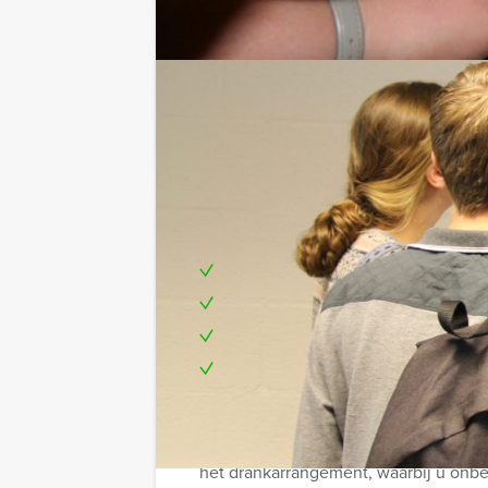
Ideaal voor een origineel bedrijfsui
en onderlinge verbinding. Onze profe
zorgen voor een vlekkeloze ervaring.
Niets is wat het lijkt is geschikt voo
Stap binnen in een wereld waarin niet
Durf jij het aan?
Inclusief:
Enthousiaste Begeleiding!
3-gangen diner in een privéruimt
Een mooie prijs voor het winnen
Te boeken op de door u gewenste 
Tip:
Niet telkens uw knip hoeven trekken 
het drankarrangement, waarbij u onbepe