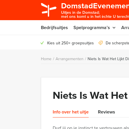
DomstadEvenemen
Uitjes in de Domstad;
met ons komt u in het èchte U terecht
Bedrijfsuitjes
Spelprogramma’s
Arr
Kies uit 250+ groepsuitjes
De scherpste
Home
/
Arrangementen
/
Niets Is Wat Het Lijkt D
Niets Is Wat Het 
Info over het uitje
Reviews
Durf jij op je instinct te vertrouwen al