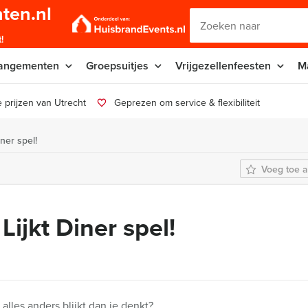
ten.nl
!
angementen
Groepsuitjes
Vrijgezellenfeesten
M
 prijzen van Utrecht
Geprezen om service & flexibiliteit
iner spel!
Voeg toe a
Lijkt Diner spel!
s alles anders blijkt dan je denkt?