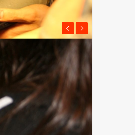
n raadsels, verspreid over de locatie.
e te laat invullen levert verlies op.