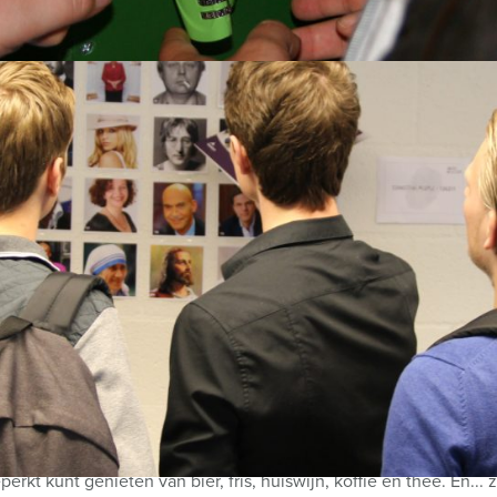
tje of unieke teambuildingactiviteit. Teams versterken gegarand
ssionele begeleiders, doordachte puzzels, gebruiksvriendelijke
r iedereen: van strategische denkers tot nieuwsgierige ontdekkers
s is wat het lijkt en beleef een avontuur vol spanning, plezier
e van een restaurant
de team
dag of tijdstip
om uw drankje af te rekenen? Voor € 13,50 per persoon per uur 
rkt kunt genieten van bier, fris, huiswijn, koffie en thee. En... 