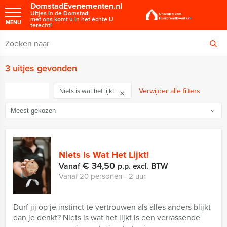
DomstadEvenementen.nl
Uitjes in de Domstad;
met ons komt u in het èchte U
MENU
terecht!
3 uitjes gevonden
FILTER
Verwijder alle filters
Niets is wat het lijkt
Niets Is Wat Het Lijkt!
€ 34,50
Vanaf
p.p. excl. BTW
Vanaf 20 personen ‐ 2 uur
Durf jij op je instinct te vertrouwen als alles anders blijkt
dan je denkt? Niets is wat het lijkt is een verrassende