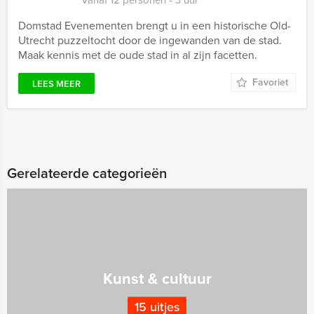
Vanaf 12 personen ‐ 3 uur
Domstad Evenementen brengt u in een historische Old-
Utrecht puzzeltocht door de ingewanden van de stad.
Maak kennis met de oude stad in al zijn facetten.
Favoriet
LEES MEER
Gerelateerde categorieën
Kunst & cultuur
15 uitjes