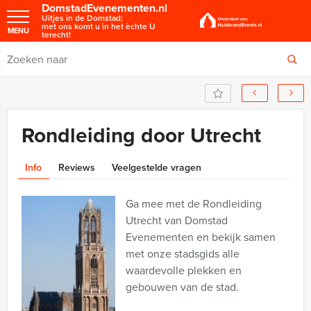
DomstadEvenementen.nl
Uitjes in de Domstad;
met ons komt u in het èchte U
MENU
terecht!
Rondleiding door Utrecht
Info
Reviews
Veelgestelde vragen
Ga mee met de Rondleiding
Utrecht van Domstad
Evenementen en bekijk samen
met onze stadsgids alle
waardevolle plekken en
gebouwen van de stad.