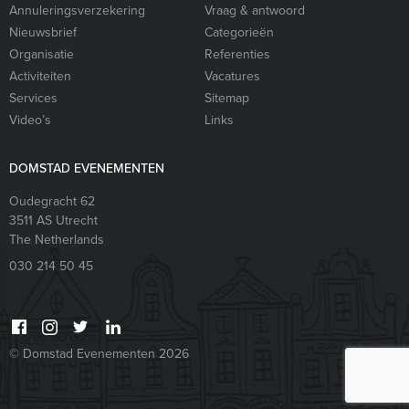
Annuleringsverzekering
Vraag & antwoord
Nieuwsbrief
Categorieën
Organisatie
Referenties
Activiteiten
Vacatures
Services
Sitemap
Video’s
Links
DOMSTAD EVENEMENTEN
Oudegracht 62
3511 AS
Utrecht
The Netherlands
030 214 50 45
© Domstad Evenementen 2026