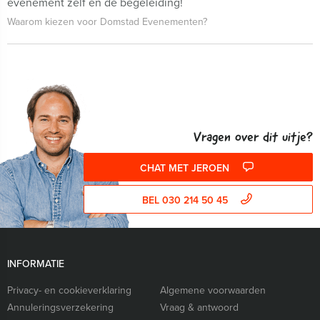
evenement zelf én de begeleiding!
Waarom kiezen voor Domstad Evenementen?
Vragen over dit uitje?
CHAT MET JEROEN
BEL 030 214 50 45
INFORMATIE
Privacy- en cookieverklaring
Algemene voorwaarden
Annuleringsverzekering
Vraag & antwoord