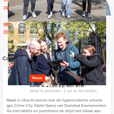
Chat met Jeroen
Stuur ons een mailtje
Bel mij terug
Bekijk printbare versie
Combineer dit uitje met:
Crime City Tablet Game Utrecht
Nieuw
€ 27,50
Vanaf
p.p. excl. BTW
Vanaf 12 personen ‐ 2 uur en 30 minuten
Maak in Utrecht kennis met de hypermoderne virtuele
gps Crime City Tablet Game van Domstad Evenementen.
Ga met tablets en portofoons de strijd met elkaar aan.