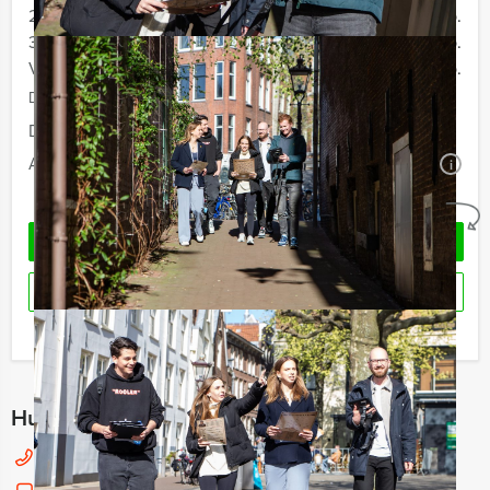
20 - 29 personen
€ 69,50 p.p.
30 - 39 personen
€ 66,50 p.p.
Vanaf 40 personen
€ 64,50 p.p.
De prijzen zijn exclusief BTW
Duur:
5 uur
Aantal:
Minimaal 12 personen
i
Geheel vrijblijvend
VRAAG VRIJBLIJVEND OFFERTE AAN
RESERVEREN
Ik heb een vraag over dit uitje
Hulp nodig bij het kiezen?
030 214 50 45