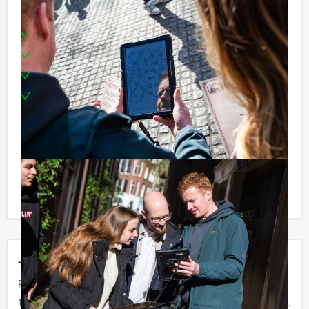
Inclusief:
Tablets
Enthousiaste begeleiding
Uitgebreid diner in drie verschillende restaurants
Een leuke prijs voor het winnende team
Reservering voor kleine groepen:
Komen jullie niet aan het minimale aantal deelnemers
voor dit groepsuitje? Als je bereid bent voor het
minimale aantal te betalen, kan je ook gewoon voor
minder personen boeken.
Jouw uitje
Prijs :
12 - 19 personen
€ 72,50 p.p.