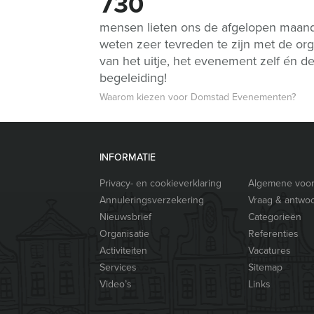
730
mensen lieten ons de afgelopen maan
weten zeer tevreden te zijn met de org
van het uitje, het evenement zelf én d
begeleiding!
Waarom kiezen voor Domstad Evenementen?
INFORMATIE
Privacy- en cookieverklaring
Algemene voo
Annuleringsverzekering
Vraag & antwo
Nieuwsbrief
Categorieën
Organisatie
Referenties
Activiteiten
Vacatures
Services
Sitemap
Video’s
Links