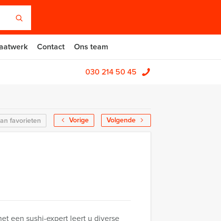
aatwerk
Contact
Ons team
030 214 50 45
Vorige
Volgende
an favorieten
t een sushi-expert leert u diverse