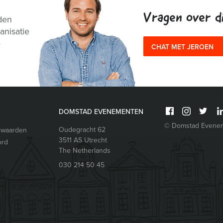
Vragen over di
den
anisatie
e
CHAT MET JEROEN
DOMSTAD EVENEMENTEN
© Domstad Evene
Oudegracht 62
rwaarden
3511 AS
Utrecht
ord
The Netherlands
030 214 50 45