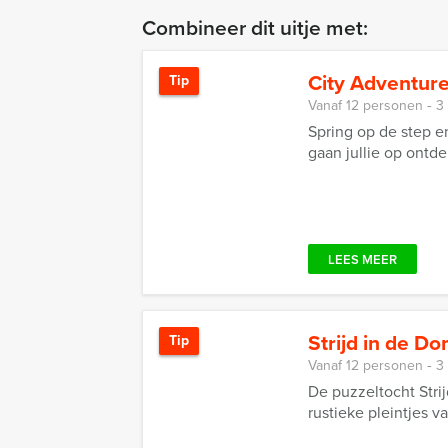
Combineer dit uitje met:
City Adventure
Tip
Vanaf 12 personen ‐ 3
Spring op de step 
gaan jullie op ontde
LEES MEER
Strijd in de D
Tip
Vanaf 12 personen ‐ 3
De puzzeltocht Stri
rustieke pleintjes v