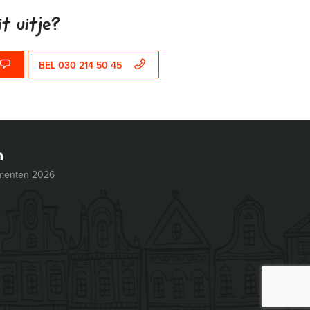
t uitje?
BEL 030 214 50 45
menten 2026