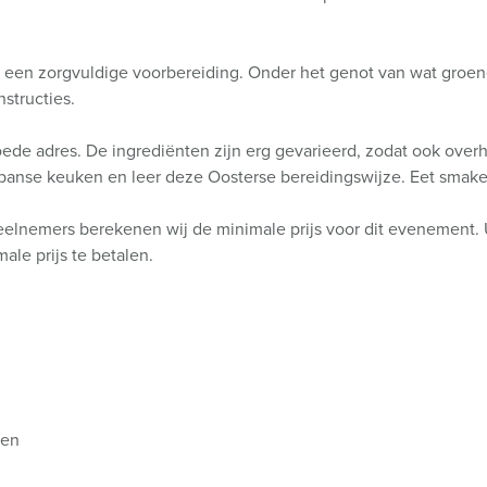
t een zorgvuldige voorbereiding. Onder het genot van wat groene
nstructies.
goede adres. De ingrediënten zijn erg gevarieerd, zodat ook overh
anse keuken en leer deze Oosterse bereidingswijze. Eet smakel
eelnemers berekenen wij de minimale prijs voor dit evenement. 
ale prijs te betalen.
ten