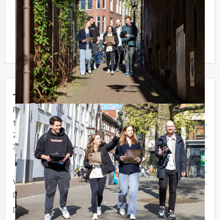
Komt u niet aan het minimale aantal deelnemers? Als u
bereid bent voor het minimale aantal te betalen, kunt u
ook gewoon voor minder personen boeken!
Jouw uitje
Prijs :
12 - 19 personen
€ 59,50 p.p.
20 - 29 personen
€ 56,60 p.p.
30 - 39 personen
€ 54,50 p.p.
€ p.p.
€ p.p.
Vanaf 40 personen
€ 52,50 p.p.
De prijzen zijn exclusief BTW
Duur:
5 uur