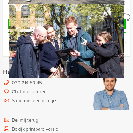
Aantal:
Minimaal 12 personen
i
Geheel vrijblijvend
VRAAG VRIJBLIJVEND OFFERTE AAN
RESERVEREN
Ik heb een vraag over dit uitje
Hulp nodig bij het kiezen?
030 214 50 45
Chat met Jeroen
Stuur ons een mailtje
Bel mij terug
Bekijk printbare versie