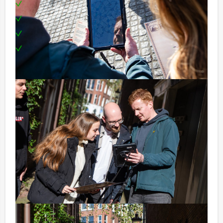
Enthousiaste begeleiding
Uitgebreide lunch in drie verschillende restaurants
Een leuke prijs voor het winnende team
Te boeken op de door jullie gewenste dag en
tijdstip!
Komen jullie niet aan het minimale aantal deelnemers
voor dit avontuurlijke groepsuitje van Domstad
Evenementen? Als je bereid bent voor het minimale
aantal te betalen, kan je ook gewoon voor minder
personen boeken.
Optioneel:
Niet telkens uw knip hoeven trekken om uw drankje af
te rekenen? Voor € 13,50 per persoon per uur (excl.
BTW) kunt u gebruikmaken van het drankarrangement,
waarbij u onbeperkt kunt genieten van bier, fris,
huiswijn, koffie en thee. En… zo komt u ook achteraf
niet voor verrassingen te staan!