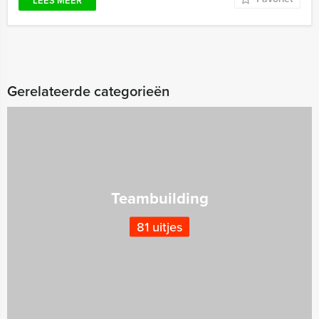
LEES MEER
Gerelateerde categorieën
Teambuilding
81 uitjes