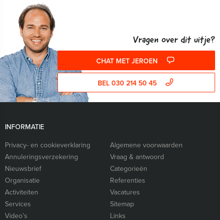
Vragen over dit uitje?
CHAT MET JEROEN
BEL 030 214 50 45
INFORMATIE
Privacy- en cookieverklaring
Algemene voorwaarden
Annuleringsverzekering
Vraag & antwoord
Nieuwsbrief
Categorieën
Organisatie
Referenties
Activiteiten
Vacatures
Services
Sitemap
Video’s
Links