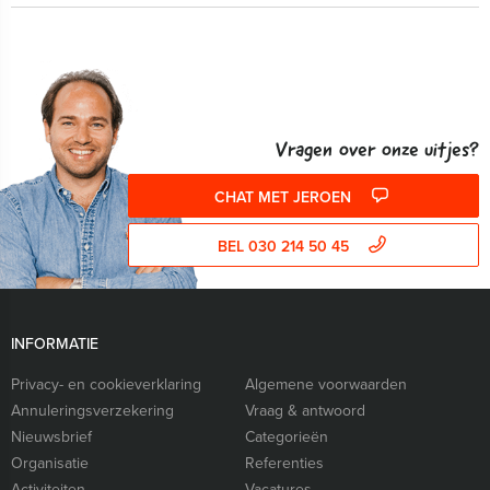
Vragen over onze uitjes?
CHAT MET JEROEN
BEL 030 214 50 45
INFORMATIE
Privacy- en cookieverklaring
Algemene voorwaarden
Annuleringsverzekering
Vraag & antwoord
Nieuwsbrief
Categorieën
Organisatie
Referenties
Activiteiten
Vacatures