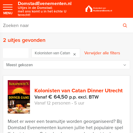
DomstadEvenementen.nl
Uitjes in de Domstad;
met ons komt u in het èchte U
MENU
terecht!
2 uitjes gevonden
FILTER
Verwijder alle filters
Kolonisten van Catan
Kolonisten van Catan Dinner Utrecht
€ 64,50
Vanaf
p.p. excl. BTW
Vanaf 12 personen ‐ 5 uur
Moet er weer een teamuitje worden georganiseerd? Bij
Domstad Evenementen kunnen jullie het populaire spel