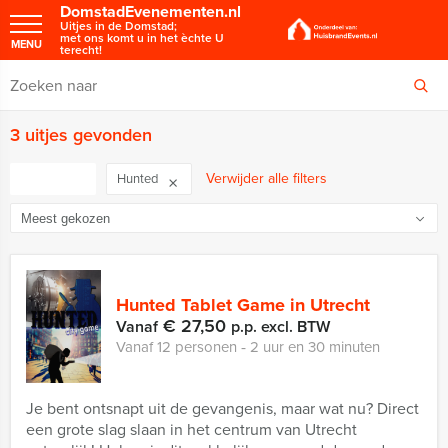
DomstadEvenementen.nl
Uitjes in de Domstad;
met ons komt u in het èchte U
MENU
terecht!
3 uitjes gevonden
FILTER
Verwijder alle filters
Hunted
Hunted Tablet Game in Utrecht
€ 27,50
Vanaf
p.p. excl. BTW
Vanaf 12 personen ‐ 2 uur en 30 minuten
Je bent ontsnapt uit de gevangenis, maar wat nu? Direct
een grote slag slaan in het centrum van Utrecht