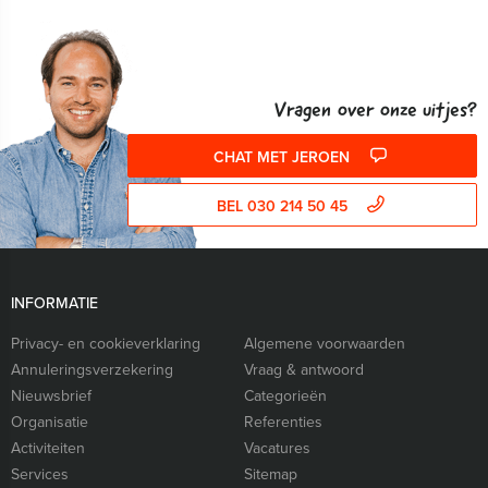
Vragen over onze uitjes?
CHAT MET JEROEN
BEL 030 214 50 45
INFORMATIE
Privacy- en cookieverklaring
Algemene voorwaarden
Annuleringsverzekering
Vraag & antwoord
Nieuwsbrief
Categorieën
Organisatie
Referenties
Activiteiten
Vacatures
Services
Sitemap