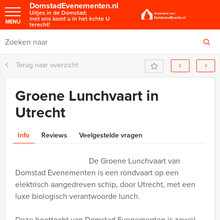
DomstadEvenementen.nl
Uitjes in de Domstad;
met ons komt u in het èchte U
MENU
terecht!
Terug naar overzicht
Groene Lunchvaart in
Utrecht
Info
Reviews
Veelgestelde vragen
De Groene Lunchvaart van
Domstad Evenementen is een rondvaart op een
elektrisch aangedreven schip, door Utrecht, met een
luxe biologisch verantwoorde lunch.
Deze boottocht van Domstad Evenementen is zowel