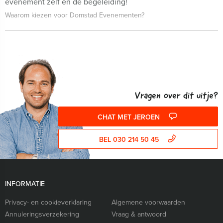
evenement zelf én de begeleiding!
Waarom kiezen voor Domstad Evenementen?
Vragen over dit uitje?
CHAT MET JEROEN
BEL 030 214 50 45
INFORMATIE
Privacy- en cookieverklaring
Algemene voorwaarden
Annuleringsverzekering
Vraag & antwoord