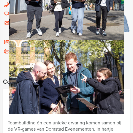
030 214 50 45
Chat met Jeroen
Stuur ons een mailtje
Bel mij terug
Bekijk printbare versie
Combineer dit uitje met:
Hotel Homicide VR Game in Utrecht
€ 37,50
Vanaf
p.p. excl. BTW
Vanaf 12 personen ‐ 2 uur
Teambuilding én een unieke ervaring komen samen bij
de VR-games van Domstad Evenementen. In hartje