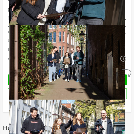
Prijs :
12 - 19 personen
€ 59,50 p.p.
20 - 29 personen
€ 57,50 p.p.
Vanaf 30 personen
€ 54,50 p.p.
De prijzen zijn exclusief BTW
Duur:
4 uur
Aantal:
Minimaal 12 personen
i
Geheel vrijblijvend
VRAAG VRIJBLIJVEND OFFERTE AAN
RESERVEREN
Ik heb een vraag over dit uitje
Hulp nodig bij het kiezen?