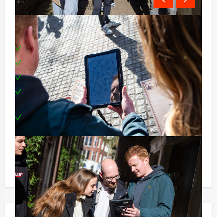
Inclusief:
Uitgebreide lunch naar keuze
Professionele begeleiders
Tablets en portofoons
1 uur onbeperkt bier, fris en huiswijn en
bittergarnituur
Te boeken op uw gewenste dag en tijdstip!
Komt u niet aan het minimale aantal deelnemers voor
dit dagarrangement? Als u bereid bent voor het
minimale aantal te betalen, kunt u ook gewoon voor
minder personen boeken!
Jouw uitje