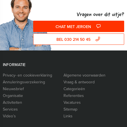
Vragen over dit uitje?
CHAT MET JEROEN
BEL 030 214 50 45
INFORMATIE
Privacy- en cookieverklaring
Algemene voorwaarden
Annuleringsverzekering
Vraag & antwoord
Nieuwsbrief
Categorieën
Organisatie
Referenties
Activiteiten
Vacatures
Services
Sitemap
Video’s
Links