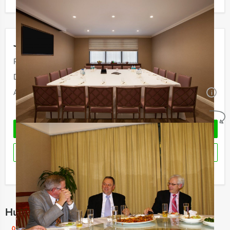
Jouw uitje
Prijs:
Vanaf
€ 99,50 p.p. excl. BTW
Duur:
7 uur en 30 minuten
Aantal:
Minimaal 15 personen
i
Geheel vrijblijvend
VRAAG VRIJBLIJVEND OFFERTE AAN
RESERVEREN
Ik heb een vraag over dit uitje
Hulp nodig bij het kiezen?