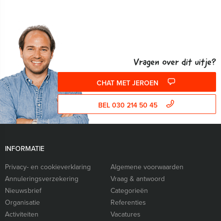
Vragen over dit uitje?
CHAT MET JEROEN
BEL 030 214 50 45
INFORMATIE
Privacy- en cookieverklaring
Algemene voorwaarden
Annuleringsverzekering
Vraag & antwoord
Nieuwsbrief
Categorieën
Organisatie
Referenties
Activiteiten
Vacatures