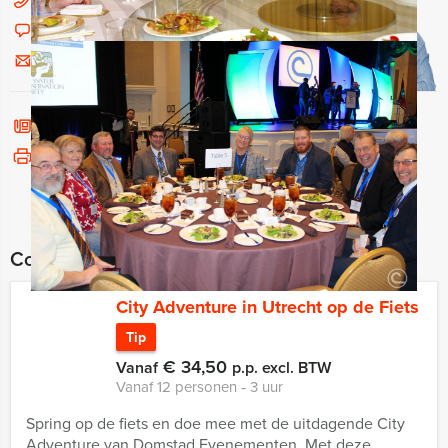
030 214 50 45
Chat met Jeroen
Stuur ons een mailtje
Bel mij terug
Bekijk printbare versie
Combineer dit uitje met:
City Adventure in Utrecht op de Fiets
Tip
€ 34,50
Vanaf
p.p. excl. BTW
Vanaf 12 personen ‐ 3 uur
Spring op de fiets en doe mee met de uitdagende City
Adventure van Domstad Evenementen. Met deze