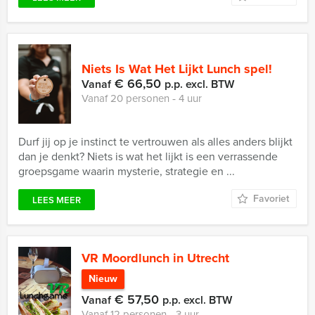
Niets Is Wat Het Lijkt Lunch spel!
€ 66,50
Vanaf
p.p. excl. BTW
Vanaf 20 personen ‐ 4 uur
Durf jij op je instinct te vertrouwen als alles anders blijkt
dan je denkt? Niets is wat het lijkt is een verrassende
groepsgame waarin mysterie, strategie en ...
Favoriet
LEES MEER
VR Moordlunch in Utrecht
Nieuw
€ 57,50
Vanaf
p.p. excl. BTW
Vanaf 12 personen ‐ 3 uur