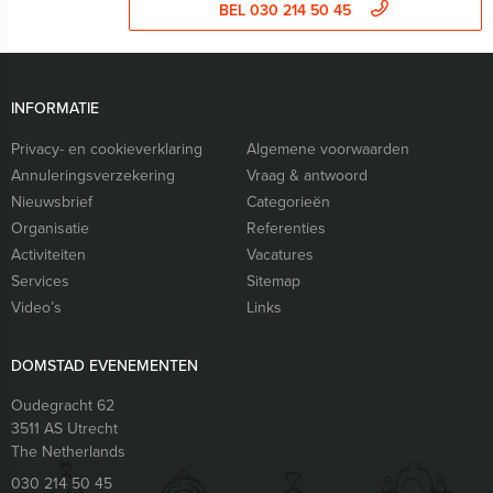
BEL 030 214 50 45
INFORMATIE
Privacy- en cookieverklaring
Algemene voorwaarden
Annuleringsverzekering
Vraag & antwoord
Nieuwsbrief
Categorieën
Organisatie
Referenties
Activiteiten
Vacatures
Services
Sitemap
Video’s
Links
DOMSTAD EVENEMENTEN
Oudegracht 62
3511 AS
Utrecht
The Netherlands
030 214 50 45