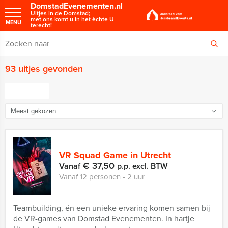
DomstadEvenementen.nl
Uitjes in de Domstad;
met ons komt u in het èchte U
MENU
terecht!
93 uitjes gevonden
FILTER
VR Squad Game in Utrecht
€ 37,50
Vanaf
p.p. excl. BTW
Vanaf 12 personen ‐ 2 uur
Teambuilding, én een unieke ervaring komen samen bij
de VR-games van Domstad Evenementen. In hartje