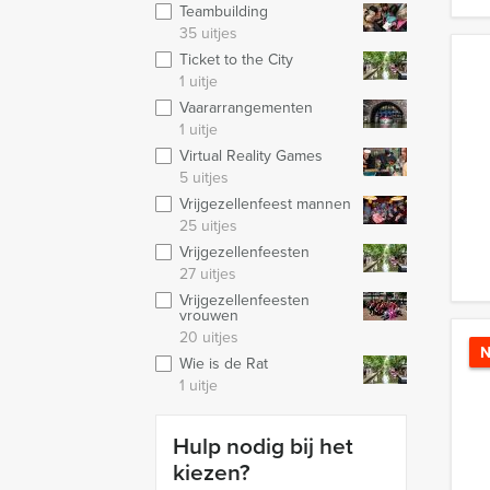
Teambuilding
35 uitjes
Ticket to the City
1 uitje
Vaararrangementen
1 uitje
Virtual Reality Games
5 uitjes
Vrijgezellenfeest mannen
25 uitjes
Vrijgezellenfeesten
27 uitjes
Vrijgezellenfeesten
vrouwen
20 uitjes
N
Wie is de Rat
1 uitje
Hulp nodig bij het
kiezen?