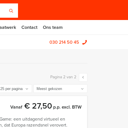
aatwerk
Contact
Ons team
030 214 50 45
Pagina 2 van 2
€ 27,50
Vanaf
p.p. excl. BTW
 Game: een uitdagend virtueel en
 dat Europa razendsnel verovert.