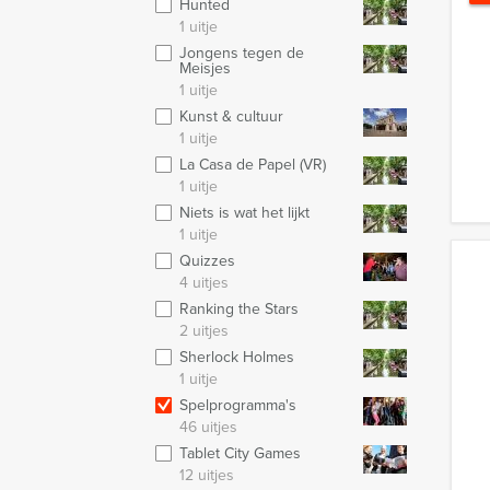
Hunted
1 uitje
Jongens tegen de
Meisjes
1 uitje
Kunst & cultuur
1 uitje
La Casa de Papel (VR)
1 uitje
Niets is wat het lijkt
1 uitje
Quizzes
4 uitjes
Ranking the Stars
2 uitjes
Sherlock Holmes
1 uitje
Spelprogramma's
46 uitjes
Tablet City Games
12 uitjes