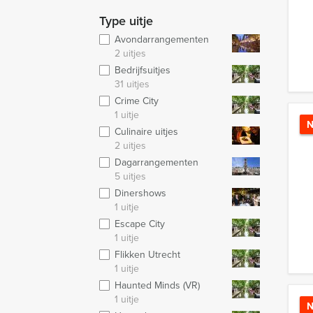
Type uitje
Avondarrangementen
2 uitjes
Bedrijfsuitjes
31 uitjes
Crime City
1 uitje
N
Culinaire uitjes
2 uitjes
Dagarrangementen
5 uitjes
Dinershows
1 uitje
Escape City
1 uitje
Flikken Utrecht
1 uitje
Haunted Minds (VR)
1 uitje
N