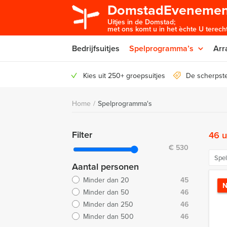
DomstadEvenemen
Uitjes in de Domstad;
met ons komt u in het èchte U terecht
Bedrijfsuitjes
Spelprogramma’s
Arr
Kies uit 250+ groepsuitjes
De scherpste
Home
/
Spelprogramma's
Filter
46 u
€
530
Spe
Aantal personen
Minder dan 20
45
N
Minder dan 50
46
Minder dan 250
46
Minder dan 500
46