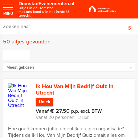
DomstadEvenementen.nl
Uitjes in de Domstad;
met ons komt u in het èchte U
MENU
terecht!
50 uitjes gevonden
FILTER
Ik Hou Van Mijn Bedrijf Quiz in
Utrecht
Uniek
€ 27,50
Vanaf
p.p. excl. BTW
Vanaf 20 personen ‐ 2 uur
Hoe goed kennen jullie eigenlijk je eigen organisatie?
Tijdens de Ik Hou Van Mijn Bedrijf Quiz draait alles om