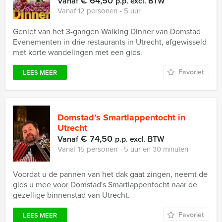
€ 64,50
Vanaf
p.p. excl. BTW
Vanaf 12 personen ‐ 5 uur
Geniet van het 3-gangen Walking Dinner van Domstad
Evenementen in drie restaurants in Utrecht, afgewisseld
met korte wandelingen met een gids.
Favoriet
LEES MEER
Domstad’s Smartlappentocht in
Utrecht
€ 74,50
Vanaf
p.p. excl. BTW
Vanaf 15 personen ‐ 5 uur en 30 minuten
Voordat u de pannen van het dak gaat zingen, neemt de
gids u mee voor Domstad's Smartlappentocht naar de
gezellige binnenstad van Utrecht.
Favoriet
LEES MEER