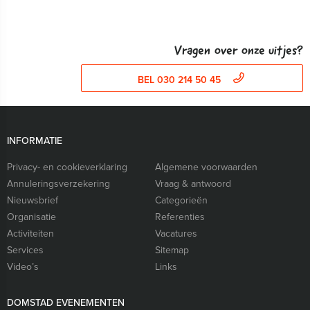
Vragen over onze uitjes?
BEL 030 214 50 45
INFORMATIE
Privacy- en cookieverklaring
Algemene voorwaarden
Annuleringsverzekering
Vraag & antwoord
Nieuwsbrief
Categorieën
Organisatie
Referenties
Activiteiten
Vacatures
Services
Sitemap
Video’s
Links
DOMSTAD EVENEMENTEN