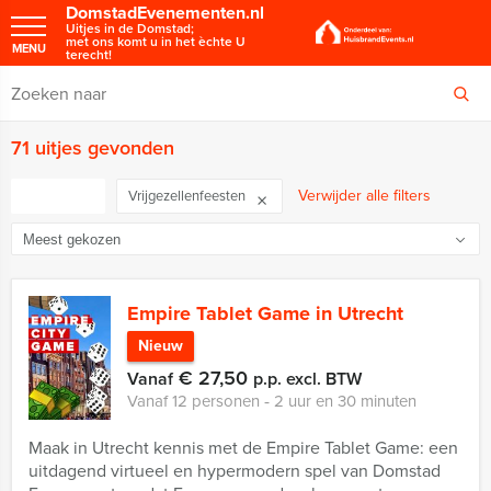
DomstadEvenementen.nl
Uitjes in de Domstad;
met ons komt u in het èchte U
MENU
terecht!
71 uitjes gevonden
FILTER
Verwijder alle filters
Vrijgezellenfeesten
Empire Tablet Game in Utrecht
Nieuw
€ 27,50
Vanaf
p.p. excl. BTW
Vanaf 12 personen ‐ 2 uur en 30 minuten
Maak in Utrecht kennis met de Empire Tablet Game: een
uitdagend virtueel en hypermodern spel van Domstad