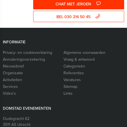
CHAT MET JEROEN
BEL 030 214 50 45
INFORMATIE
Privacy- en cookieverklaring
Algemene voorwaarden
Annuleringsverzekering
Vraag & antwoord
Nieuwsbrief
Categorieën
Organisatie
Referenties
Activiteiten
Vacatures
Services
Sitemap
Video’s
Links
DOMSTAD EVENEMENTEN
Oudegracht 62
3511 AS
Utrecht